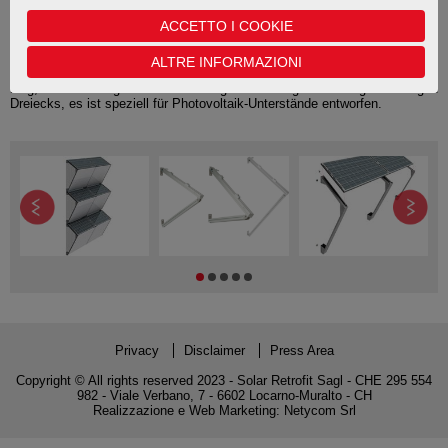
ACCETTO I COOKIE
Konsultieren Sie die technische
Dokumentation
Das Solar Retrofit Befestigungsystem fuer Photovoltaikmodule
ALTRE INFORMAZIONI
Thermische und Hybridmodule, ist verfügbar in drei Ausführungen: kurz,
lang, Überdachung Die Überdachung Ausführung hat eine gleichseitigen
Dreiecks, es ist speziell für Photovoltaik-Unterstände entworfen.
Privacy
Disclaimer
Press Area
Copyright © All rights reserved 2023 - Solar Retrofit Sagl - CHE 295 554
982 - Viale Verbano, 7 - 6602 Locarno-Muralto - CH
Realizzazione e Web Marketing:
Netycom Srl