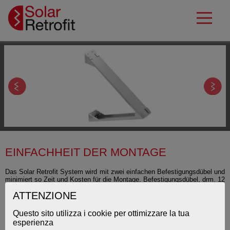
EINFACHHEIT DER MONTAGE
Das Solar Retrofit System wird mit zwei einfachen Befestigungsdübel und
minimiert so Zeit und Kosten für die Montage. Befestigungsdübel, drm. 12
mm, muss nach der Stratigraphie der Wand gewählt werden.
ATTENZIONE
Ein Gerüst ist für die
Montage
nicht erforderlich und das
Verankerungssystem ist so konzipiert, um die für die Installation
Questo sito utilizza i cookie per ottimizzare la tua
notwendigen Strukturen zu minimieren.
esperienza