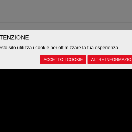
VIDEO
TENZIONE
Video des Systemtests in den Laboren SUPSI
sto sito utilizza i cookie per ottimizzare la tua esperienza
ACCETTO I COOKIE
ALTRE INFORMAZIO