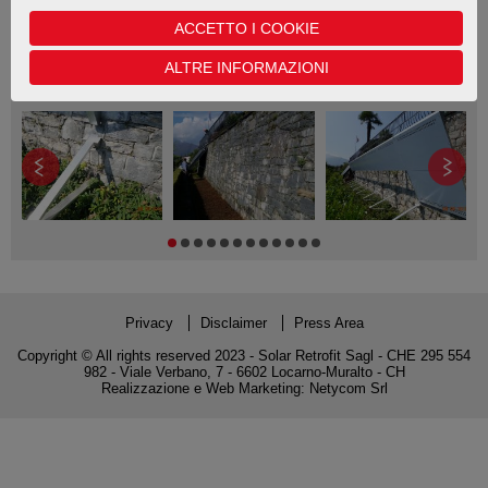
SunPower 327 Wp
ACCETTO I COOKIE
ALTRE INFORMAZIONI
Privacy
Disclaimer
Press Area
Copyright © All rights reserved 2023 - Solar Retrofit Sagl - CHE 295 554
982 - Viale Verbano, 7 - 6602 Locarno-Muralto - CH
Realizzazione e Web Marketing:
Netycom Srl