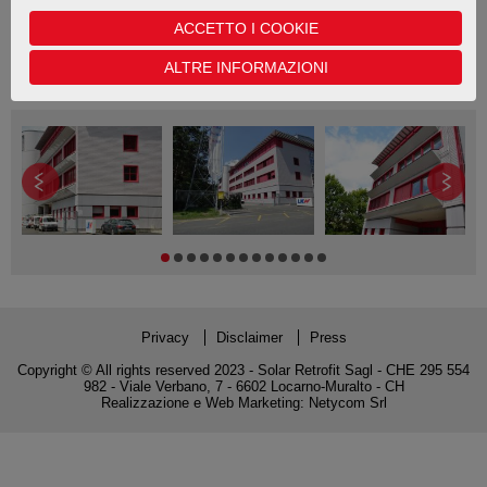
230Wp
Nr di file: 3
ACCETTO I COOKIE
ALTRE INFORMAZIONI
Privacy
Disclaimer
Press
Copyright © All rights reserved 2023 - Solar Retrofit Sagl - CHE 295 554
982 - Viale Verbano, 7 - 6602 Locarno-Muralto - CH
Realizzazione e Web Marketing:
Netycom Srl